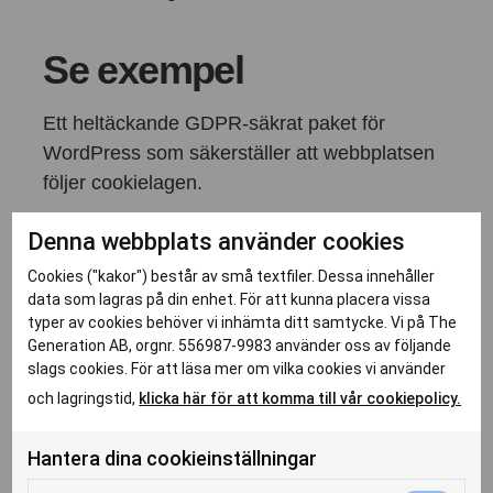
Se exempel
Ett heltäckande GDPR-säkrat paket för
WordPress som säkerställer att webbplatsen
följer cookielagen.
Denna webbplats använder cookies
Visa exempel
Cookies ("kakor") består av små textfiler. Dessa innehåller
data som lagras på din enhet. För att kunna placera vissa
typer av cookies behöver vi inhämta ditt samtycke. Vi på The
Generation AB, orgnr. 556987-9983 använder oss av följande
slags cookies. För att läsa mer om vilka cookies vi använder
och lagringstid,
klicka här för att komma till vår cookiepolicy.
Hantera dina cookieinställningar
Vi ska bli Sveriges bästa webbyrå!