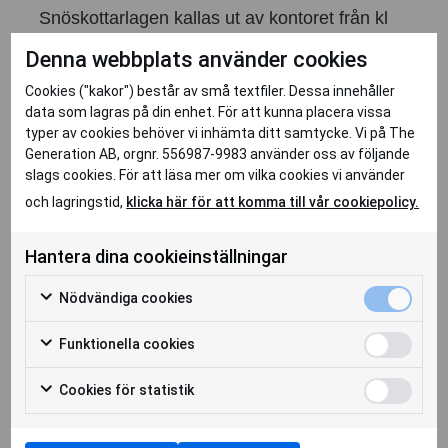
Snöskottarlagen kallas ut av kontoret från kl
7.00 vardagar när det har snöat 5-10 cm, för
Denna webbplats använder cookies
skottning dagtid.
Cookies ("kakor") består av små textfiler. Dessa innehåller
data som lagras på din enhet. För att kunna placera vissa
Skottning på helger kan förekomma.
typer av cookies behöver vi inhämta ditt samtycke. Vi på The
Generation AB, orgnr. 556987-9983 använder oss av följande
Vi behöver ca 4 st glada skottare!
slags cookies. För att läsa mer om vilka cookies vi använder
och lagringstid,
klicka här för att komma till vår cookiepolicy.
Vem är du?
Du är en stark, pigg och serviceinriktad
Hantera dina cookieinställningar
veteran som trivs med att skotta snö.
Nödvändiga cookies
Ansökan
RING nedanstående kontaktperson, redan
Funktionella cookies
idag!
Cookies för statistik