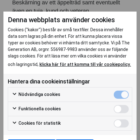
Beskärning av ett äppelträd samt eventuellt
även en tuja, kund och veteran
Denna webbplats använder cookies
överenskommer om det. Klippet ska köras till
återbruk, veteranen tar med släpkärra.
Cookies ("kakor") består av små textfiler. Dessa innehåller
Önskade dagar är tisdag, onsdag
data som lagras på din enhet. För att kunna placera vissa
typer av cookies behöver vi inhämta ditt samtycke. Vi på The
eftermiddag, torsdag eller fredag vecka 14.
Generation AB, orgnr. 556987-9983 använder oss av följande
slags cookies. För att läsa mer om vilka cookies vi använder
Vem är du?
och lagringstid,
klicka här för att komma till vår cookiepolicy.
En pigg veteran med utbildning inom
trädbeskärning.
Hantera dina cookieinställningar
Ansökan
Nödvändiga cookies
Är du intresserad av uppdraget? RING då till
Karin eller Mari, telefonnummer ser du uppe
Funktionella cookies
till höger.
Cookies för statistik