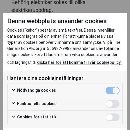
Behörig elektriker sökes till olika
elektrikeruppdrag.
Denna webbplats använder cookies
Dina arbetsuppgifter
Cookies ("kakor") består av små textfiler. Dessa innehåller
Sätta upp och koppla in en laddbox utanpå
data som lagras på din enhet. För att kunna placera vissa
garaget sam ett tre fas uttag i garaget plus en
typer av cookies behöver vi inhämta ditt samtycke. Vi på The
timer till badrumsfläkten
Generation AB, orgnr. 556987-9983 använder oss av följande
Kunden ville prata med elekrikern när han
slags cookies. För att läsa mer om vilka cookies vi använder
ringer om inhandling
och lagringstid,
klicka här för att komma till vår cookiepolicy.
Vem är du?
Hantera dina cookieinställningar
Du en är veteran med stort engagemang för
Nödvändiga cookies
ditt arbete och har el-behörighet.
Funktionella cookies
Ansökan
Välkommen in med din ansökan!
Cookies för statistik