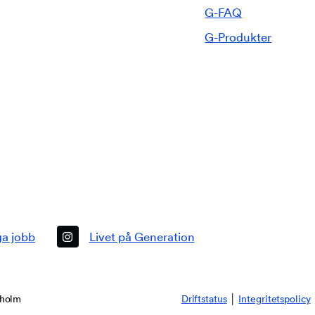
G-FAQ
G-Produkter
kholm
Driftstatus
│
Integritetspolicy