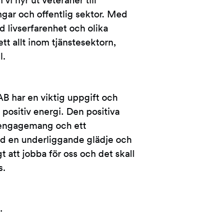
vi hyr ut veteraner till
ngar och offentlig sektor. Med
d livserfarenhet och olika
tt allt inom tjänstesektorn,
l.
B har en viktig uppgift och
positiv energi. Den positiva
t engagemang och ett
d en underliggande glädje och
t att jobba för oss och det skall
s.
.