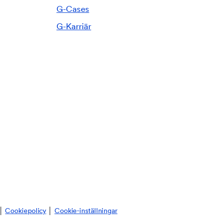
G-Cases
G-Karriär
│
Cookiepolicy
│
Cookie-inställningar