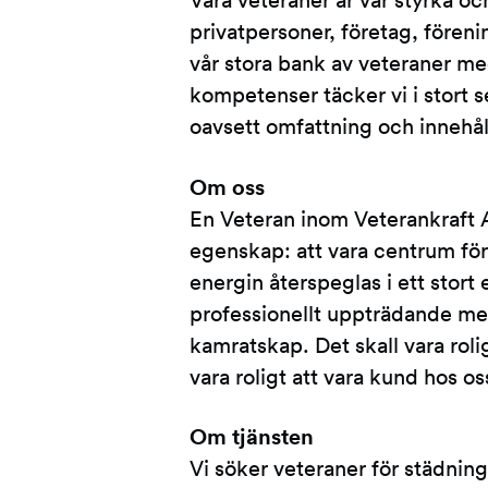
Våra veteraner är vår styrka och 
privatpersoner, företag, föreni
vår stora bank av veteraner me
kompetenser täcker vi i stort se
oavsett omfattning och innehål
Om oss
En Veteran inom Veterankraft A
egenskap: att vara centrum för 
energin återspeglas i ett stor
professionellt uppträdande me
kamratskap. Det skall vara rolig
vara roligt att vara kund hos os
Om tjänsten
Vi söker veteraner för städning