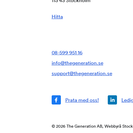
113 43 Stockholm
Hitta
08-599 951 16
info@thegeneration.se
support@thegeneration.se
© 2026 The Generation AB, Webbyrå Stoc