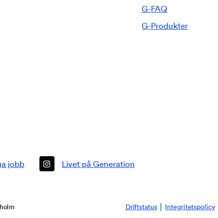
G-FAQ
G-Produkter
kholm
Driftstatus
│
Integritetspolicy