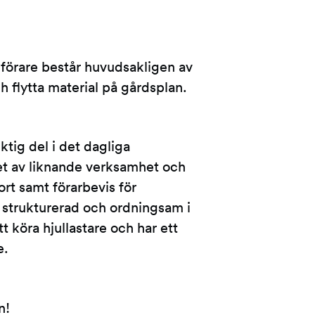
örare består huvudsakligen av
ch flytta material på gårdsplan.
ktig del i det dagliga
het av liknande verksamhet och
rt samt förarbevis för
r strukturerad och ordningsam i
t köra hjullastare och har ett
e.
n!