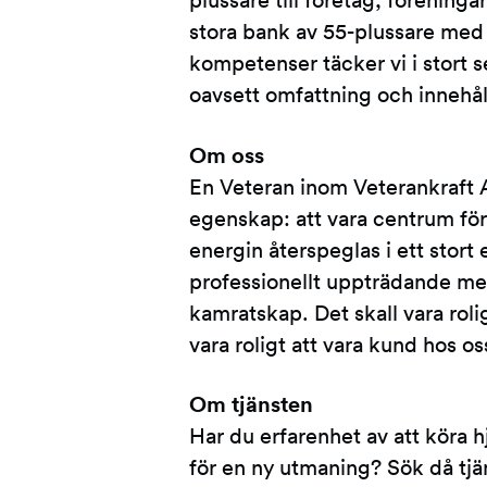
plussare till företag, föreninga
stora bank av 55-plussare med 
kompetenser täcker vi i stort se
oavsett omfattning och innehål
Om oss
En Veteran inom Veterankraft A
egenskap: att vara centrum för 
energin återspeglas i ett stor
professionellt uppträdande me
kamratskap. Det skall vara rolig
vara roligt att vara kund hos os
Om tjänsten
Har du erfarenhet av att köra h
för en ny utmaning? Sök då tjä