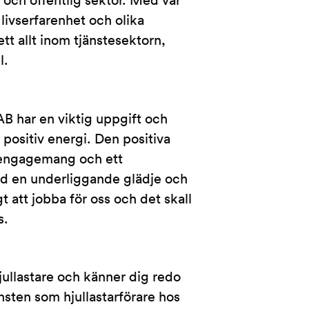
r och offentlig sektor. Med vår
livserfarenhet och olika
tt allt inom tjänstesektorn,
l.
B har en viktig uppgift och
positiv energi. Den positiva
t engagemang och ett
d en underliggande glädje och
t att jobba för oss och det skall
s.
jullastare och känner dig redo
nsten som hjullastarförare hos