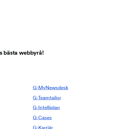
es bästa webbyrå!
G-MyNewsdesk
G-Teamtailor
G-Intelliplan
G-Cases
G-Karriär